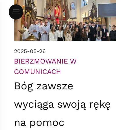
Przejdź do menu
Przejdź do treści
Mapa serwisu
2025-05-26
BIERZMOWANIE W
GOMUNICACH
Bóg zawsze
wyciąga swoją rękę
na pomoc