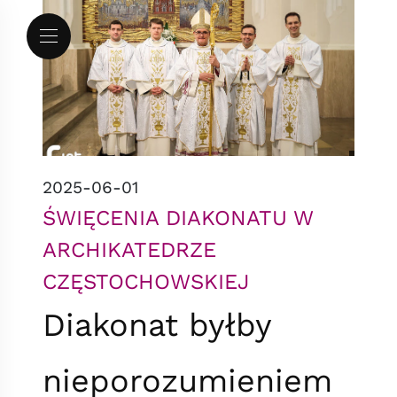
Przejdź do menu
Przejdź do treści
Mapa serwisu
2025-06-01
ŚWIĘCENIA DIAKONATU W
ARCHIKATEDRZE
CZĘSTOCHOWSKIEJ
Diakonat byłby
nieporozumieniem